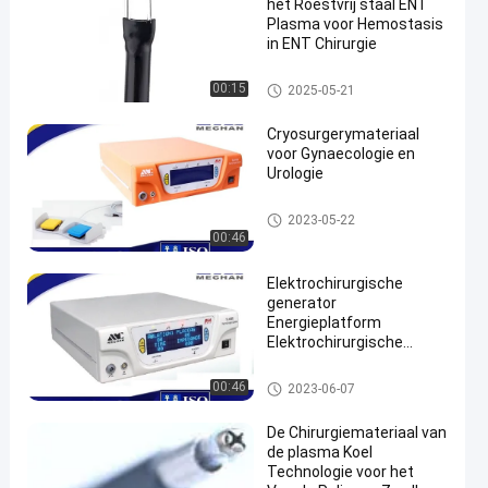
het Roestvrij staal ENT
Plasma voor Hemostasis
in ENT Chirurgie
ENT Sonde
00:15
2025-05-21
Cryosurgerymateriaal
voor Gynaecologie en
Urologie
plasma chirurgisch apparaat
2023-05-22
00:46
Elektrochirurgische
generator
Energieplatform
Elektrochirurgische
eenheid
plasma chirurgisch apparaat
00:46
2023-06-07
De Chirurgiemateriaal van
de plasma Koel
Technologie voor het