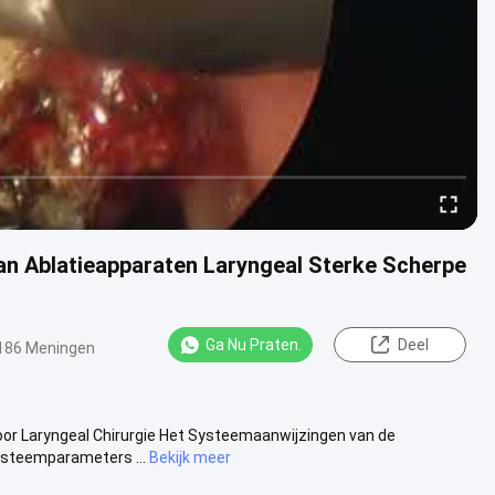
van Ablatieapparaten Laryngeal Sterke Scherpe
Ga Nu Praten.
Deel
186 Meningen
voor Laryngeal Chirurgie Het Systeemaanwijzingen van de
ysteemparameters ...
Bekijk meer