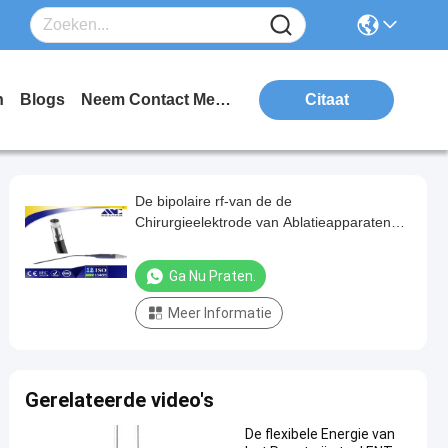
n
Blogs
Neem Contact Met Ons Op
Citaat
De bipolaire rf-van de de
Chirurgieelektrode van Ablatieapparaten
Laryngeal Sterke Scherpe Energie
Ga Nu Praten.
Meer Informatie
Gerelateerde video's
De flexibele Energie van