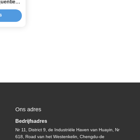
uentierf
H
s
Ons adres
Bedrijfsadres
Nr 11, District 9, de Industriële Haven van Huayin, Nr
618, Road van het Westenkelin, Chengdu-de