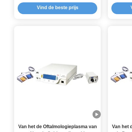
de oftalmologie de Elektro
van de d
Vind de beste prijs
Chirurgische Eenheid
Van het de Oftalmologieplasma van
Van het 