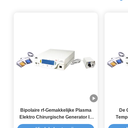
Bipolaire rf-Gemakkelijke Plasma
De 
Elektro Chirurgische Generator In
Tempe
werking gesteld voor
Plasmag