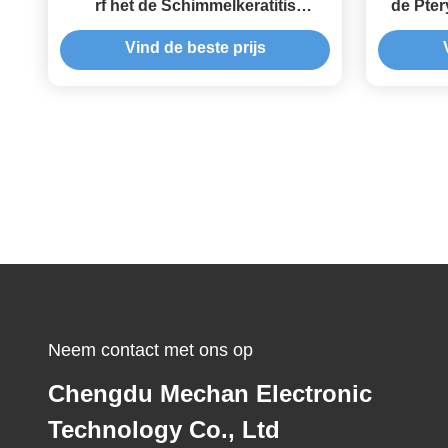
rf het de Schimmelkeratitis
de Pter
Generator/Apparaat zonder
Gener
Vind de beste prijs
Thermisch
Neem contact met ons op
Chengdu Mechan Electronic
Technology Co., Ltd