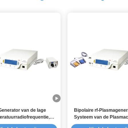
Generator van de lage
Bipolaire rf-Plasmagenera
ratuurradiofrequentie,
Systeem van de Plasmac
enerator voor Papilloma-
voor Filamentary Kerat