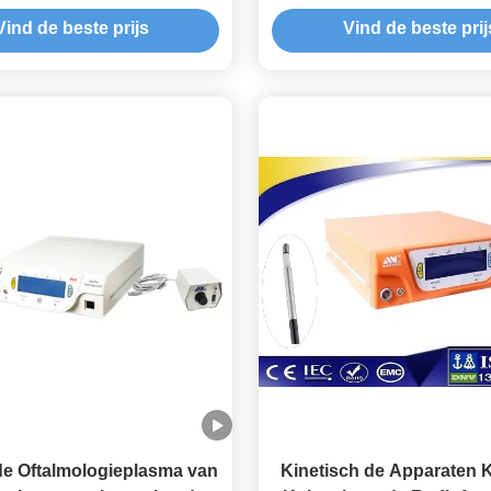
e Generator het Bipolaire
Uitstekende de Sondestru
Vind de beste prijs
Vind de beste prij
Structuur
de Plasmagenerat
de Oftalmologieplasma van
Kinetisch de Apparaten K