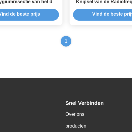
ygiumresectie van het de
Knipsel van de Radiofreq
atoroog de Chirurgierf
Ablatie voor BP
Vind de beste prijs
Vind de beste prij
Generator
1
Snel Verbinden
Over ons
producten