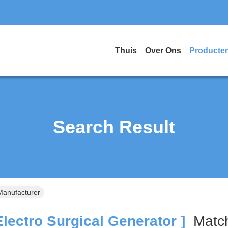
Thuis
Over Ons
Producte
Search Result
 Manufacturer
lectro Surgical Generator ]
Mat