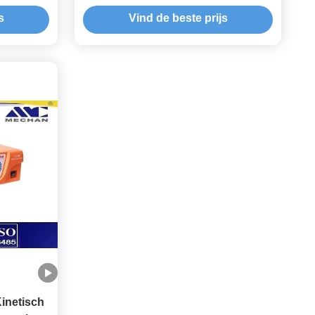
ctuur van
Blijvende Hoornvlies Epitheliaale
s
Vind de beste prijs
or
Tekorten
inetisch