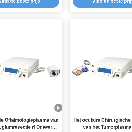
Vind de beste prijs
Vind de beste prij
Virus
de Oftalmologieplasma van
Het oculaire Chirurgische
ygiumresectie rf Ontwerp
van het Tumorplasma,