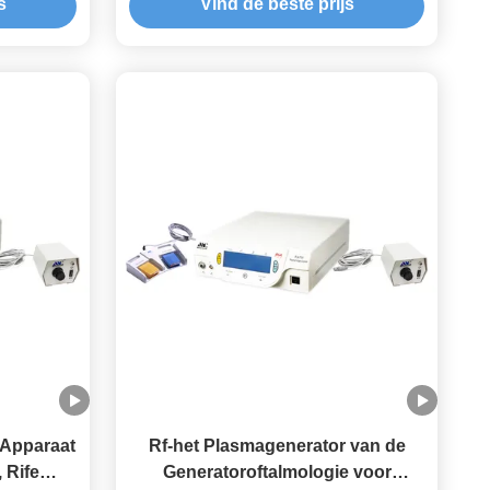
s
Vind de beste prijs
Hoornvliessquamous-
Celcarcinoom
 Apparaat
Rf-het Plasmagenerator van de
 Rife
Generatoroftalmologie voor