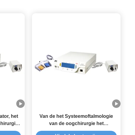
tor, het
Van de het Systeemoftalmologie
hirurgie
van de oogchirurgie het
opathy
Plasmagenerator voor