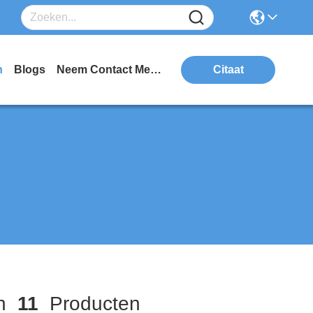
n
Blogs
Neem Contact Met Ons Op
Citaat
ch
11
Producten