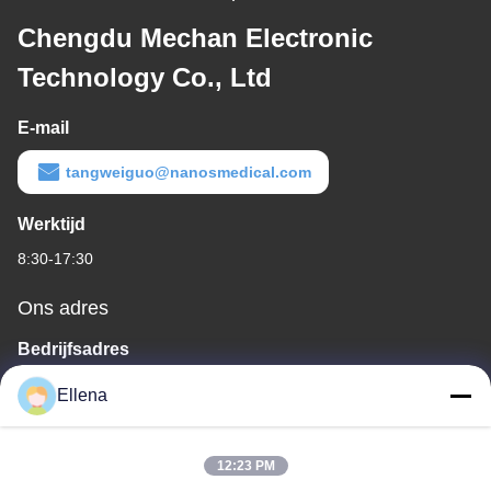
Chengdu Mechan Electronic
Technology Co., Ltd
E-mail
tangweiguo@nanosmedical.com
Werktijd
8:30-17:30
Ons adres
Bedrijfsadres
Nr 11, District 9, de Industriële Haven van Huayin, Nr 618, Road
Ellena
van het Westenkelin, Chengdu-de Wetenschap van Detroit &
Industrieel de Ontwikkelingspark van Technologie, Wenjiang-
District, Chengdu-stad, de Provincie van Sichuan, China. 611130
12:23 PM