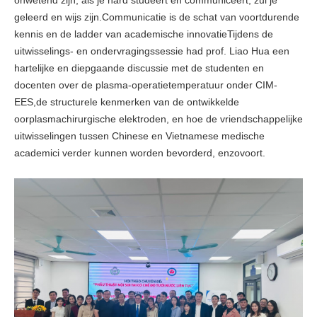
onwetend zijn; als je hard studeert en communiceert, zul je
geleerd en wijs zijn.Communicatie is de schat van voortdurende
kennis en de ladder van academische innovatieTijdens de
uitwisselings- en ondervragingssessie had prof. Liao Hua een
hartelijke en diepgaande discussie met de studenten en
docenten over de plasma-operatietemperatuur onder CIM-
EES,de structurele kenmerken van de ontwikkelde
oorplasmachirurgische elektroden, en hoe de vriendschappelijke
uitwisselingen tussen Chinese en Vietnamese medische
academici verder kunnen worden bevorderd, enzovoort.