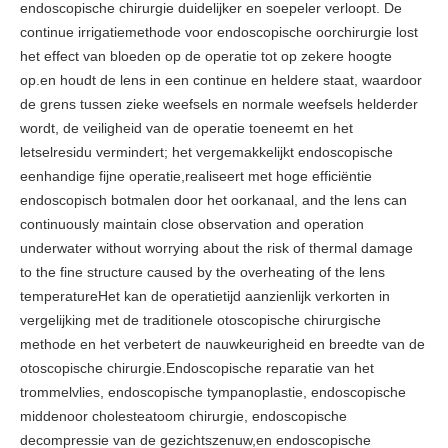
endoscopische chirurgie duidelijker en soepeler verloopt. De
continue irrigatiemethode voor endoscopische oorchirurgie lost
het effect van bloeden op de operatie tot op zekere hoogte
op.en houdt de lens in een continue en heldere staat, waardoor
de grens tussen zieke weefsels en normale weefsels helderder
wordt, de veiligheid van de operatie toeneemt en het
letselresidu vermindert; het vergemakkelijkt endoscopische
eenhandige fijne operatie,realiseert met hoge efficiëntie
endoscopisch botmalen door het oorkanaal, and the lens can
continuously maintain close observation and operation
underwater without worrying about the risk of thermal damage
to the fine structure caused by the overheating of the lens
temperatureHet kan de operatietijd aanzienlijk verkorten in
vergelijking met de traditionele otoscopische chirurgische
methode en het verbetert de nauwkeurigheid en breedte van de
otoscopische chirurgie.Endoscopische reparatie van het
trommelvlies, endoscopische tympanoplastie, endoscopische
middenoor cholesteatoom chirurgie, endoscopische
decompressie van de gezichtszenuw,en endoscopische