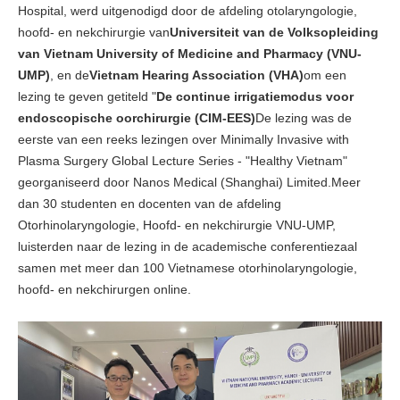
Hospital, werd uitgenodigd door de afdeling otolaryngologie,
hoofd- en nekchirurgie van
Universiteit van de Volksopleiding
van Vietnam University of Medicine and Pharmacy (VNU-
UMP)
, en de
Vietnam Hearing Association (VHA)
om een
lezing te geven getiteld "
De continue irrigatiemodus voor
endoscopische oorchirurgie (CIM-EES)
De lezing was de
eerste van een reeks lezingen over Minimally Invasive with
Plasma Surgery Global Lecture Series - "Healthy Vietnam"
georganiseerd door Nanos Medical (Shanghai) Limited.Meer
dan 30 studenten en docenten van de afdeling
Otorhinolaryngologie, Hoofd- en nekchirurgie VNU-UMP,
luisterden naar de lezing in de academische conferentiezaal
samen met meer dan 100 Vietnamese otorhinolaryngologie,
hoofd- en nekchirurgen online.