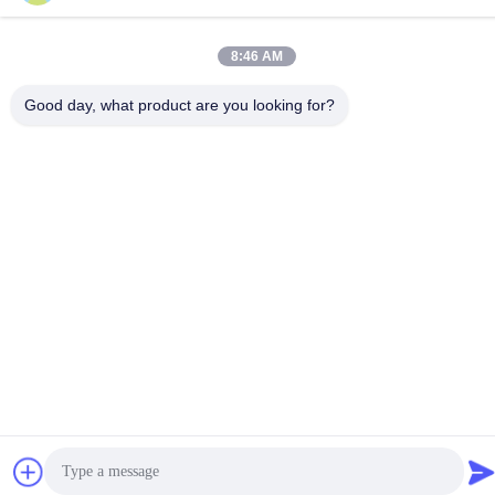
86--13666101750
8:46 AM
Good day, what product are you looking for?
China Goede Kwaliteit Het systeem van de plasmachirurgie
Auteursrecht © -2026 Chengdu Mechan Electronic Technology
Co., Ltd Alle rechten voorbehouden.
Privacybeleid
|
Sitemap