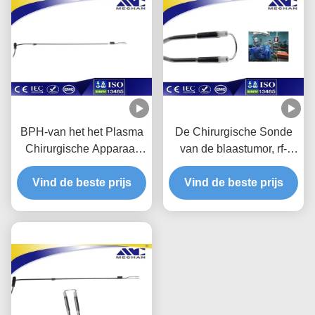
BPH-van het het Plasma
De Chirurgische Sonde
Chirurgische Apparaat
van de blaastumor, rf-
van de Chirurgiesonde de
Gediplomeerde Ontwerp
Urologieelektrode voor
Vind de beste prijs
Vind de beste prijs
ISO13485 van de
Blaaskanker
Toverstokje het Enige Lijn