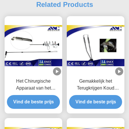
Related Products
Het Chirurgische
Gemakkelijk het
Apparaat van het
Terugkrijgen Koud
Dysuresiaplasma met het
Plasmaapparaat, het
Vind de beste prijs
Toverstokje van de
Elektrotoverstokje van de
Vind de beste prijs
Plasmaablatie en
Plasmaablatie voor
Urologieelektrode
Laparotomie