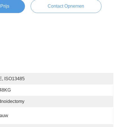
Prijs
Contact Opnemen
E, ISO13485
.48KG
dnoidectomy
lauw