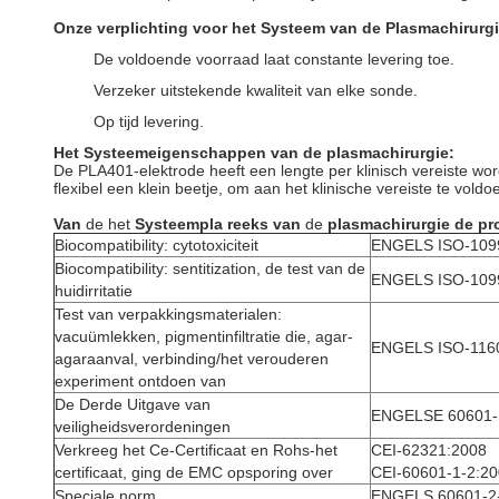
Onze verplichting voor het Systeem van de Plasmachirurgi
De voldoende voorraad laat constante levering toe.
Verzeker uitstekende kwaliteit van elke sonde.
Op tijd levering.
Het Systeemeigenschappen van de plasmachirurgie:
De PLA401-elektrode heeft een lengte per klinisch vereiste wo
flexibel een klein beetje, om aan het klinische vereiste te voldo
Van
de het
Systeempla reeks van
de
plasmachirurgie de pr
Biocompatibility: cytotoxiciteit
ENGELS ISO-109
Biocompatibility: sentitization, de test van de
ENGELS ISO-109
huidirritatie
Test van verpakkingsmaterialen:
vacuümlekken, pigmentinfiltratie die, agar-
ENGELS ISO-116
agaraanval, verbinding/het verouderen
experiment ontdoen van
De Derde Uitgave van
ENGELSE 60601-1
veiligheidsverordeningen
Verkreeg het Ce-Certificaat en Rohs-het
CEI-62321:2008
certificaat, ging de EMC opsporing over
CEI-60601-1-2:2
Speciale norm
ENGELS 60601-2