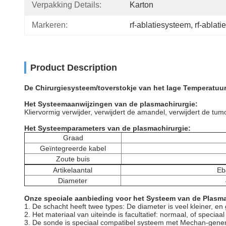
Verpakking Details:
Karton
Markeren:
rf-ablatiesysteem
, 
rf-ablat
Product Description
De Chirurgiesysteem/toverstokje van het lage Temperatuu
Het Systeemaanwijzingen van de plasmachirurgie:
Kliervormig verwijder, verwijdert de amandel, verwijdert de tumo
Het Systeemparameters van de plasmachirurgie:
Graad
Geïntegreerde kabel
Zoute buis
Artikelaantal
Eb
Diameter
Onze speciale aanbieding voor het Systeem van de Plasma
1. De schacht heeft twee types: De diameter is veel kleiner, en
2. Het materiaal van uiteinde is facultatief: normaal, of speciaal
3. De sonde is speciaal compatibel systeem met Mechan-genera