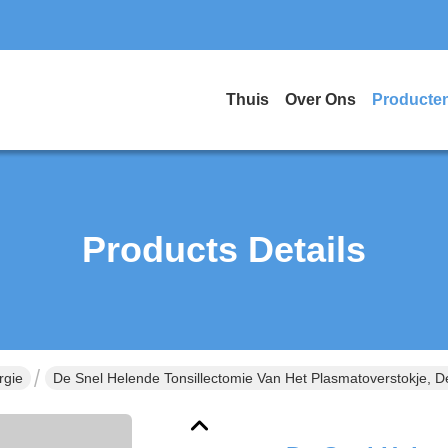
Thuis
Over Ons
Producte
Products Details
rgie
De Snel Helende Tonsillectomie Van Het Plasmatoverstokje, 