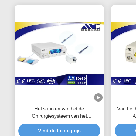
Het snurken van het de
Van het 
Chirurgiesysteem van het
A
Behandelings ENT Plasma Invasieve
Temper
Lichtgewicht minimaal
Vind de beste prijs