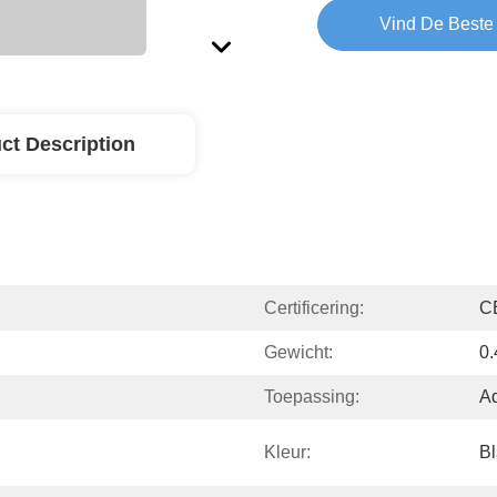
Vind De Beste 
ct Description
Certificering:
C
Gewicht:
0
Toepassing:
A
Kleur:
B