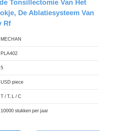
de Tonsillectomie Van Het
okje, De Ablatiesysteem Van
 Rf
MECHAN
PLA402
5
USD piece
T / T, L / C
10000 stukken per jaar