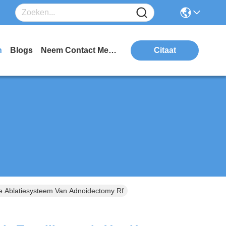
n
Blogs
Neem Contact Met Ons Op
Citaat
De Ablatiesysteem Van Adnoidectomy Rf