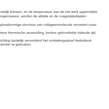
menselijk lichaam, en de temperatuur aan de het werk oppervlakte
rgieniveaus, worden de ablatie en de coagulatiediepten
 spiraalvormige structuur van collageenmolecule verzekert maar
ichtere thermische verwonding, kortere gekronkelde helende tijd,
rrichting duidelijk verminderd het ontstekingstarief beduidend
ewerker te gebruiken.