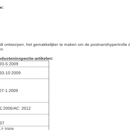
e:
rdt ontworpen, het gemakkelijker te maken om de postnarishypertrofie 
en.
oducteninspectie-artikelen:
93-5:2009
93-10:2009
07-1:2009
:2006/AC: 2012
007
-2:2009