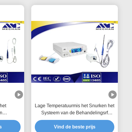
het
Lage Temperatuurmis het Snurken het
an
Systeem van de Behandelingsrf
an de het
Ablatie met Tijd Met lange levensuur
tput
s
Vind de beste prijs