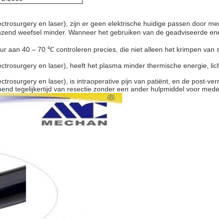
electrosurgery en laser), zijn er geen elektrische huidige passen door 
nzend weefsel minder. Wanneer het gebruiken van de geadviseerde ene
ur aan 40 – 70 ℃ controleren precies, die niet alleen het krimpen van
electrosurgery en laser), heeft het plasma minder thermische energie, l
ectrosurgery en laser), is intraoperative pijn van patiënt, en de post-ve
pend tegelijkertijd van resectie zonder een ander hulpmiddel voor med