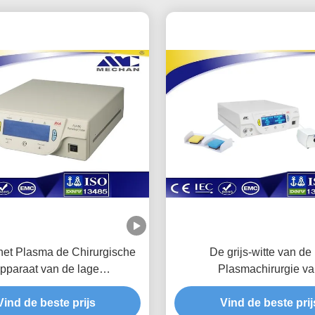
het Plasma de Chirurgische
De grijs-witte van de 
pparaat van de lage
Plasmachirurgie v
atuurorthopedie Invasieve
Kleurencoblation Energie v
Vind de beste prijs
Operatie minimaal
Systeem Regelbare Ou
Vind de beste prij