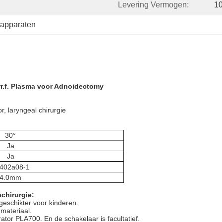
Levering Vermogen:
10
ieapparaten
rr.f. Plasma voor Adnoidectomy
r, laryngeal chirurgie
30°
Ja
Ja
402a08-1
4.0mm
chirurgie:
 geschikter voor kinderen.
 materiaal.
tor PLA700. En de schakelaar is facultatief.