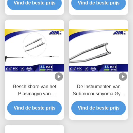
Temperatuurrf Plasma
Vind de beste prijs
Vind de beste prijs
voor Oophorectomy
Beschikbare van het
De Instrumenten van
Plasmagyn van
Submucousmyoma Gyn,
Nonthermal rf Sonde
de Bipolaire Sonde van
24mm Diameter voor
Vind de beste prijs
Vind de beste prijs
Gynaecologie
Myomectomy
Chirurgische
Instrumenten