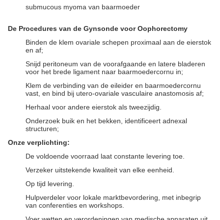
submucous myoma van baarmoeder
De Procedures van de Gynsonde voor Oophorectomy
Binden de klem ovariale schepen proximaal aan de eierstok
en af;
Snijd peritoneum van de voorafgaande en latere bladeren
voor het brede ligament naar baarmoedercornu in;
Klem de verbinding van de eileider en baarmoedercornu
vast, en bind bij utero-ovariale vasculaire anastomosis af;
Herhaal voor andere eierstok als tweezijdig.
Onderzoek buik en het bekken, identificeert adnexal
structuren;
Onze verplichting:
De voldoende voorraad laat constante levering toe.
Verzeker uitstekende kwaliteit van elke eenheid.
Op tijd levering.
Hulpverdeler voor lokale marktbevordering, met inbegrip
van conferenties en workshops.
Voer wetten en verordeningen van medische apparaten uit.