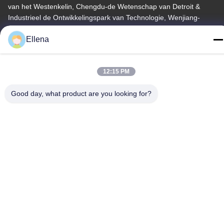
van het Westenkelin, Chengdu-de Wetenschap van Detroit &
Industrieel de Ontwikkelingspark van Technologie, Wenjiang-
District, Chengdu-stad, de Provincie van Sichuan, China. 611130
Ellena
Telefoon
86--13666101750
12:15 PM
Good day, what product are you looking for?
China Goede Kwaliteit Het systeem van de plasmachirurgie
Auteursrecht © -2026 Chengdu Mechan Electronic Technology
Co., Ltd Alle rechten voorbehouden.
Privacybeleid
|
Sitemap