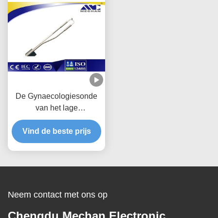
De Gynaecologiesonde
van het lage
Temperatuurplasma, de
Vind de beste prijs
Gesteriliseerde
Chirurgische
Instrumenten van Gyn
Neem contact met ons op
Chengdu Mechan Electronic