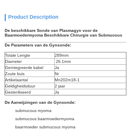
Product Description
De beschikbare Sonde van Plasmagyn voor de
Baarmoedermyoma Beschikbare Chirurgie van Submucous
De Parameters van de Gynsonde:
Totale Lengte
289mm
Diameter
26.1mm
Geïntegreerde kabel
Ja
Zoute buis
Nr
Artikelaantal
Mn202m18-1
Geldigheidsduur
2 jaar
Gesteriliseerd
Ja
De Aanwijzingen van de Gynsonde:
submucous myoma
submucous baarmoedermyoma
baarmoeder submucous myoma