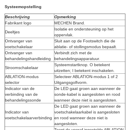
Systeemopstelling
Beschrijving
Opmerking
Fabrikant logo
MECHEN Brand.
Isolatie en ondersteuning op het
Deeltjes
oppervlak.
Ontvanger van
Sluit aan op de Footswitch die de
voetschakelaar
ablatie- of stollingsmodus bepaalt.
Ontvanger van
Verbindt zich met de
behandelingshandleiding
behandelingsapparatuur.
Systeemstartknop. O betekent
Stroomschakelaar
uitzetten; I betekent inschakelen.
ABLATION-modus
Selecteer ABLATION-modus 1 of 2
selector
Uitgangsgolfvorm.
Indicator van de
De LED gaat groen aan wanneer de
verbinding van de
sonde-kabel is aangesloten en rood
behandelingssonde
wanneer deze niet is aangesloten.
De LED gaat groen aan wanneer de
Indicator van
voetschakelaarkabel is aangesloten
voetschakelaarverbinding
en rood wanneer deze niet is
aangesloten.
Toont de vooraf ingestelde ABLATION-