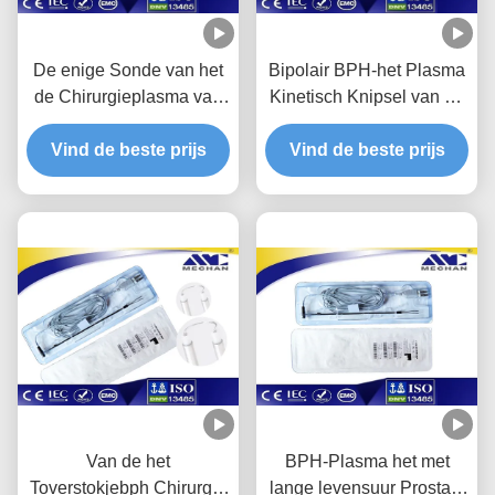
De enige Sonde van het
Bipolair BPH-het Plasma
de Chirurgieplasma van
Kinetisch Knipsel van de
het Lijnontwerp BPH met
Chirurgiesonde met
Dunne Ring en Dikke
Vind de beste prijs
Overgegaan Ce/ISO
Vind de beste prijs
Ring
Van de het
BPH-Plasma het met
Toverstokjebph Chirurgie
lange levensuur Prostate