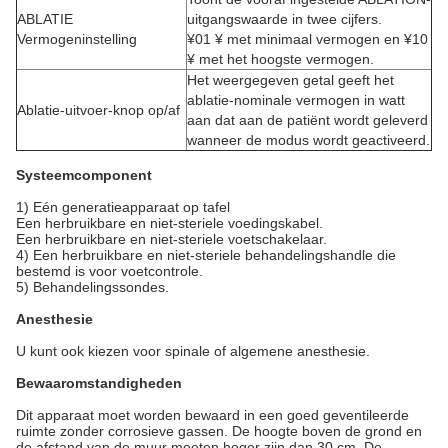
ABLATIE
uitgangswaarde in twee cijfers.
Vermogeninstelling
¥01 ¥ met minimaal vermogen en ¥10
¥ met het hoogste vermogen.
Het weergegeven getal geeft het
ablatie-nominale vermogen in watt
Ablatie-uitvoer-knop op/af
aan dat aan de patiënt wordt geleverd
wanneer de modus wordt geactiveerd.
Systeemcomponent
1) Eén generatieapparaat op tafel
Een herbruikbare en niet-steriele voedingskabel.
Een herbruikbare en niet-steriele voetschakelaar.
4) Een herbruikbare en niet-steriele behandelingshandle die
bestemd is voor voetcontrole.
5) Behandelingssondes.
Anesthesie
U kunt ook kiezen voor spinale of algemene anesthesie.
Bewaaromstandigheden
Dit apparaat moet worden bewaard in een goed geventileerde
ruimte zonder corrosieve gassen. De hoogte boven de grond en
de afstand van de muur moeten hoger zijn dan 30 cm. De