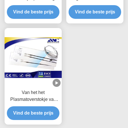
van het Prociseplasma de
Enucleation 286mm van
Sonde Kinetisch Plasma
Vind de beste prijs
Vind de beste prijs
de Chirurgiesonde
Bipolaire TURP
Schachtlengte
Van het het
Plasmatoverstokje van
PLA201 Procise van de
de Radiofrequentiesonde
Vind de beste prijs
BPH de Voorstanderklier
van de het