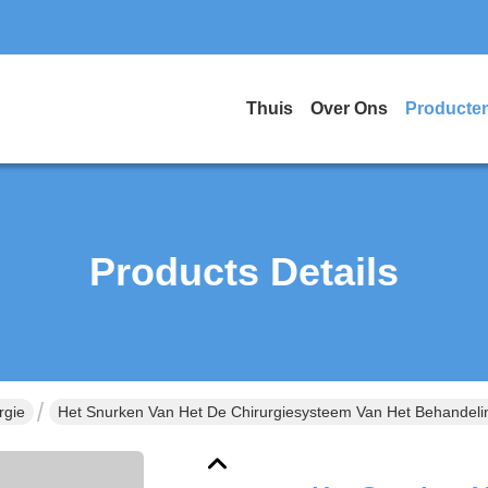
Thuis
Over Ons
Producte
Products Details
rgie
Het Snurken Van Het De Chirurgiesysteem Van Het Behandeli