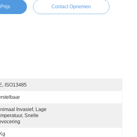
Prijs
Contact Opnemen
E, ISO13485
rstelbaar
nimaal Invasief, Lage 
mperatuur, Snelle 
evocering
 Kg