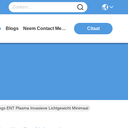
n
Blogs
Neem Contact Met Ons Op
Citaat
ngs ENT Plasma Invasieve Lichtgewicht Minimaal