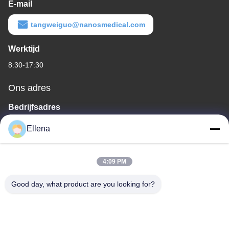
E-mail
tangweiguo@nanosmedical.com
Werktijd
8:30-17:30
Ons adres
Bedrijfsadres
Nr 11, District 9, de Industriële Haven van Huayin, Nr 618, Road
Ellena
van het Westenkelin, Chengdu-de Wetenschap van Detroit &
Industrieel de Ontwikkelingspark van Technologie, Wenjiang-
District, Chengdu-stad, de Provincie van Sichuan, China. 611130
4:09 PM
Fabrieksadres
Good day, what product are you looking for?
Nr 11, District 9, de Industriële Haven van Huayin, Nr 618, Road
van het Westenkelin, Chengdu-de Wetenschap van Detroit &
Industrieel de Ontwikkelingspark van Technologie, Wenjiang-
District, Chengdu-stad, de Provincie van Sichuan, China. 611130