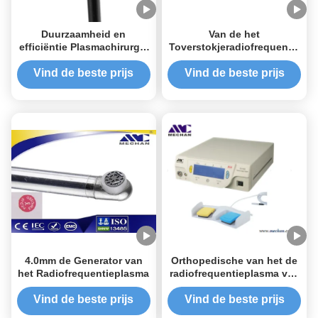
Duurzaamheid en
Van de het
efficiëntie Plasmachirurgie
Toverstokjeradiofrequentie
Chirurgisch systeem voor
van Mechancoblation het
ligamentolyse en
Plasma Scherpe Elektrode
Vind de beste prijs
Vind de beste prijs
meniscectomie
voor Lumbale Punctuur
4.0mm de Generator van
Orthopedische van het de
het Radiofrequentieplasma
radiofrequentieplasma van
chirurgieinstrumenten de
generatorconsole voor
Vind de beste prijs
Vind de beste prijs
arthroscopic chirurgie