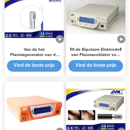
Van de het
Rf-de Bipolaire ElektrodeⅡ
Plasmagenerator van de
van Plasmacoblator voor
Mechanradiofrequentie het
Heup/Knie reparatie-
Kleine Trauma voor
Ligament/Meniscus
Vind de beste prijs
Vind de beste prijs
Knievervanging