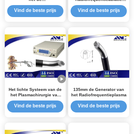
Radiofrequentieplasma
voor van de de
van de Kniechirurgie Merk
Schouderheup van de
Vind de beste prijs
Vind de beste prijs
van de Generatormechan
Orthopedieknie de Pols
met minder het Aftappen
Ruggegraatschirurgie
Het lichte Systeem van de
135mm de Generator van
het Plasmachirurgie van
het Radiofrequentieplasma
Pijncoblation voor
Sportengeneeskunde/Arthroscopy
Vind de beste prijs
Vind de beste prijs