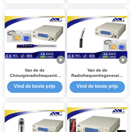
Van de de
Van de de
Chirurgieradiofrequentie
Radiofrequentiegenerator
van de lage
van het
Temperatuurknie van de
Arthroscopicplasma de
Vind de beste prijs
Vind de beste prijs
het Plasmagenerator het
Snelle Terugwinning voor
Merk van Mechan met
Schouderchirurgie
Resectiefunctie