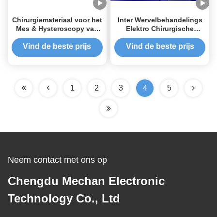
Chirurgiemateriaal voor het
Inter Wervelbehandelings
Mes & Hysteroscopy van
Elektro Chirurgische
de Gynaecologieultrasone
Eenheid, Laag rf, de
klank
Chirurgiesysteem van het
Vind de beste prijs
Vind de beste prijs
Lage temperatuurplasma
1
2
3
4
5
Neem contact met ons op
Chengdu Mechan Electronic
Technology Co., Ltd